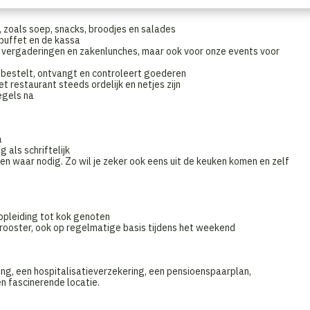
, zoals soep, snacks, broodjes en salades
 buffet en de kassa
 vergaderingen en zakenlunches, maar ook voor onze events voor
 bestelt, ontvangt en controleert goederen
 restaurant steeds ordelijk en netjes zijn
egels na
a
 als schriftelijk
gen waar nodig. Zo wil je zeker ook eens uit de keuken komen en zelf
n opleiding tot kok genoten
urrooster, ook op regelmatige basis tijdens het weekend
ling, een hospitalisatieverzekering, een pensioenspaarplan,
n fascinerende locatie.