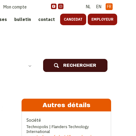
NL
EN
FR
Mon compte
ises
bulletin
contact
CANDIDAT
EMPLOYEUR
oreca
RECHERCHER
Autres détails
Société
Technopolis | Flanders Technology
International