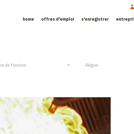
home
offres d'emploi
s'enregistrer
entrepr
ite d'emploi dans le secteur de l’h
NIEUW ITEM