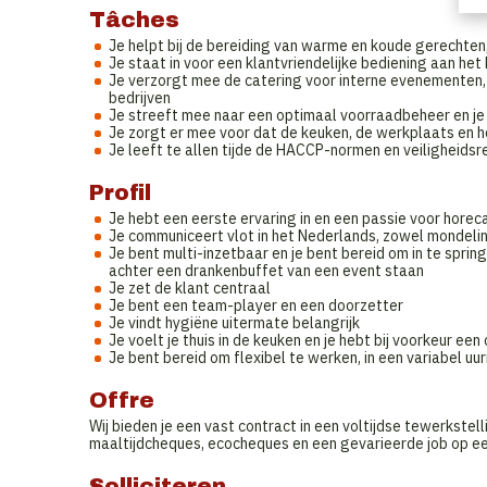
Tâches
Je helpt bij de bereiding van warme en koude gerechten
Je staat in voor een klantvriendelijke bediening aan het
Je verzorgt mee de catering voor interne evenementen,
bedrijven
Je streeft mee naar een optimaal voorraadbeheer en je
Je zorgt er mee voor dat de keuken, de werkplaats en het
Je leeft te allen tijde de HACCP-normen en veiligheidsr
Profil
Je hebt een eerste ervaring in en een passie voor horec
Je communiceert vlot in het Nederlands, zowel mondeling
Je bent multi-inzetbaar en je bent bereid om in te sprin
achter een drankenbuffet van een event staan
Je zet de klant centraal
Je bent een team-player en een doorzetter
Je vindt hygiëne uitermate belangrijk
Je voelt je thuis in de keuken en je hebt bij voorkeur ee
Je bent bereid om flexibel te werken, in een variabel u
Offre
Wij bieden je een vast contract in een voltijdse tewerkstel
maaltijdcheques, ecocheques en een gevarieerde job op ee
Solliciteren