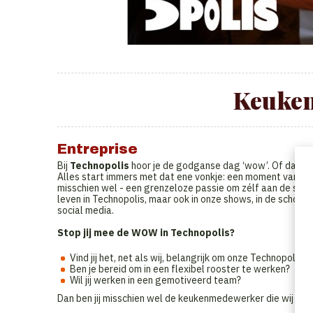
Keuke
Entreprise
Bij
Technopolis
hoor je de godganse dag ‘wow’. Of dat zo
Alles start immers met dat ene vonkje: een moment van pu
misschien wel - een grenzeloze passie om zélf aan de slag
leven in Technopolis, maar ook in onze shows, in de schole
social media.
Stop jij mee de WOW in Technopolis?
Vind jij het, net als wij, belangrijk om onze Technopolis
Ben je bereid om in een flexibel rooster te werken?
Wil jij werken in een gemotiveerd team?
Dan ben jij misschien wel de keukenmedewerker die wij zoe