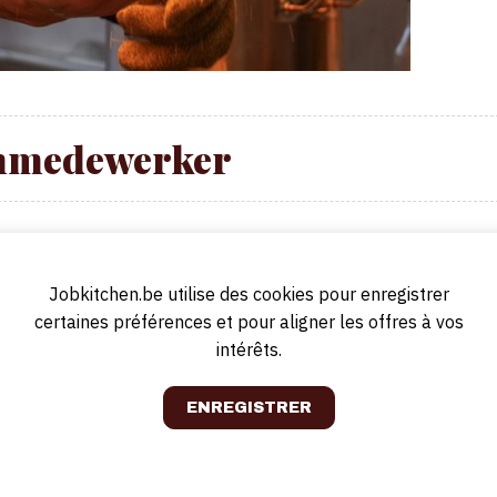
nmedewerker
u toch moeten, want met dát gevoel willen we onze bezoekers overlade
re verwondering dat uitgroeit tot een ontembare nieuwsgierigheid en -
Jobkitchen.be utilise des cookies pour enregistrer
 te gaan met wetenschap en technologie. Die ‘wow’ komt niet alleen tot
n waar we naartoe trekken, in de events die we organiseren en op onze
certaines préférences et pour aligner les offres à vos
intérêts.
-bezoekers een optimale service en kwaliteit te bieden in ons restaurant?
ken!