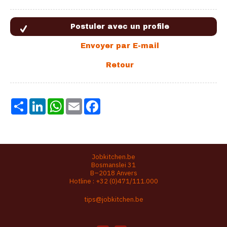
Share
LinkedIn
WhatsApp
Email
Facebook
Jobkitchen.be
Bosmanslei 31
B–2018 Anvers
Hotline :
+32 (0)471/111.000
tips@jobkitchen.be