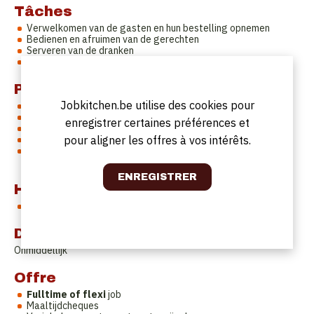
Tâches
Verwelkomen van de gasten en hun bestelling opnemen
Bedienen en afruimen van de gerechten
Serveren van de dranken
Mise en place van de zaal
Profil
Jobkitchen.be utilise des cookies pour
Je hebt ervaring in de sector;
Je kan zelfstandig werken en hebt weinig aansturing nodig;
enregistrer certaines préférences et
Je bent stipt en we kunnen op je rekenen;
pour aligner les offres à vos intérêts.
Je hebt een net voorkomen
Doorgroei mogelijkheid tot verantwoordelijke met weekend
dag vrij ( enkel verantwoordelijke)
Horaires de travail
Variabel
Date de début
Onmiddellijk
Offre
Fulltime of flexi
job
Maaltijdcheques