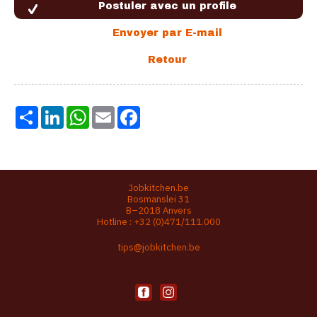
Share
LinkedIn
WhatsApp
Email
Facebook
Jobkitchen.be
Bosmanslei 31
B–2018 Anvers
Hotline :
+32 (0)471/111.000
tips@jobkitchen.be