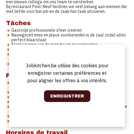
een nieuwe collega om ons team te versterken.
Bij restaurant Pont-Neuf hechten we veel belang aan mensen die
met liefde voor hun job en de zaak hun taak uitvoeren.
Tâches
Gastvrije professionele sfeer creëren
Nauwgezet mise en place voorbereiden in de zaal zodat alles
perfect klaarstaat
Sterke kennis van de menukaart en suggesties
Gasten adviseren met kennis van food & beverage
Serveren van dranken en gerechten volgens de juiste
etiquette regels
Wijnkennis is een plus
Jobkitchen.be utilise des cookies pour
enregistrer certaines préférences et
Profil
pour aligner les offres à vos intérêts.
Je spreekt vlot Nederlands, kennis Frans en Engels is een
pluspunt
Je heb min. 2 jaar ervaring in een fine dining restaurant
Je hebt kennis van food & beverages
Je bent flexibel en stressbestendig
Je hebt sterke communicatieve vaardigheden en een gastvrije
uitstraling
Je ziet er graag tip top uit en bent stipt
Je werkt graag in een klein team
Horaires de travail