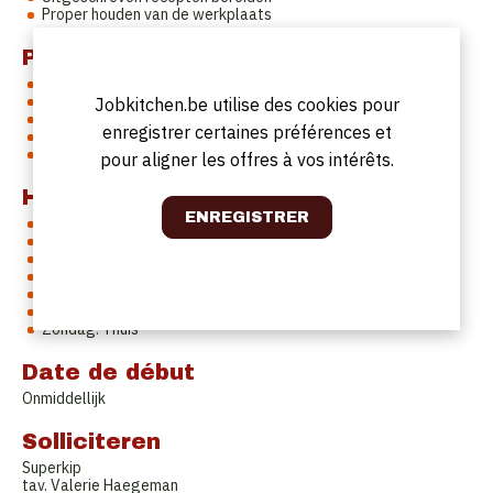
Proper houden van de werkplaats
Profil
Passie voor het bereiden van gerechten
Handig zijn met snijtechnieken
Jobkitchen.be utilise des cookies pour
Efficiënt unnen werken
enregistrer certaines préférences et
Stressbestendig werken in teamverband
Nauwkeurig kunnen werken
pour aligner les offres à vos intérêts.
Horaires de travail
Maandag: 6u tot 14u30
Dinsdag: 8u tot 15u
Woensdag: 8u tot 15u
Donderdag: 7u tot 15u
Vrijdag: 6u tot 14u30
Zaterdag: 1x om de 3 weken van 13u tot 16u
Zondag: Thuis
Date de début
Onmiddellijk
Solliciteren
Superkip
tav. Valerie Haegeman