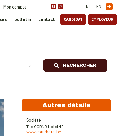
NL
EN
FR
Mon compte
ises
bulletin
contact
CANDIDAT
EMPLOYEUR
oreca
RECHERCHER
Autres détails
Société
The CORNR Hotel 4*
www.cornrhotel.be