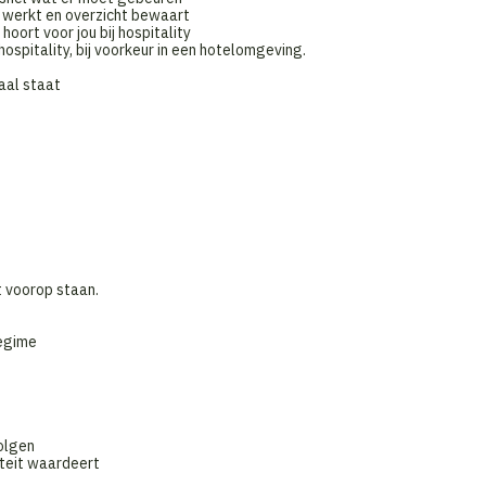
t werkt en overzicht bewaart
ort voor jou bij hospitality
hospitality, bij voorkeur in een hotelomgeving.
aal staat
it voorop staan.
regime
olgen
iteit waardeert