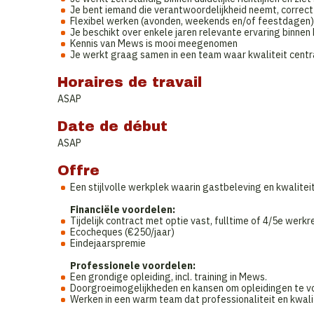
Je bent iemand die verantwoordelijkheid neemt, correc
Flexibel werken (avonden, weekends en/of feestdagen) ho
Je beschikt over enkele jaren relevante ervaring binnen 
Kennis van Mews is mooi meegenomen
Je werkt graag samen in een team waar kwaliteit centr
Horaires de travail
ASAP
Date de début
ASAP
Offre
​​​​Een stijlvolle werkplek waarin gastbeleving en kwalite
Financiële voordelen:
Tijdelijk contract met optie vast, fulltime of 4/5e werk
Ecocheques (€250/jaar)
Eindejaarspremie
Professionele voordelen:
Een grondige opleiding, incl. training in Mews.
Doorgroeimogelijkheden en kansen om opleidingen te v
Werken in een warm team dat professionaliteit en kwal