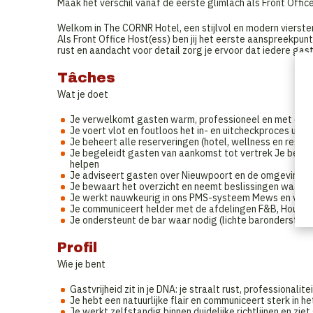
Maak het verschil vanaf de eerste glimlach als Front Off
Welkom in The CORNR Hotel, een stijlvol en modern vierster
Als Front Office Host(ess) ben jij het eerste aanspreekpun
rust en aandacht voor detail zorg je ervoor dat iedere gas
Tâches
Wat je doet
Je verwelkomt gasten warm, professioneel en met opr
Je voert vlot en foutloos het in- en uitcheckproces uit
Je beheert alle reserveringen (hotel, wellness en restau
Je begeleidt gasten van aankomst tot vertrek Je bean
helpen
Je adviseert gasten over Nieuwpoort en de omgeving
Je bewaart het overzicht en neemt beslissingen waar n
Je werkt nauwkeurig in ons PMS-systeem Mews en voert 
Je communiceert helder met de afdelingen F&B, Housek
Je ondersteunt de bar waar nodig (lichte barondersteun
Profil
Wie je bent
Gastvrijheid zit in je DNA: je straalt rust, professionalit
Je hebt een natuurlijke flair en communiceert sterk in h
Je werkt zelfstandig binnen duidelijke richtlijnen en zi