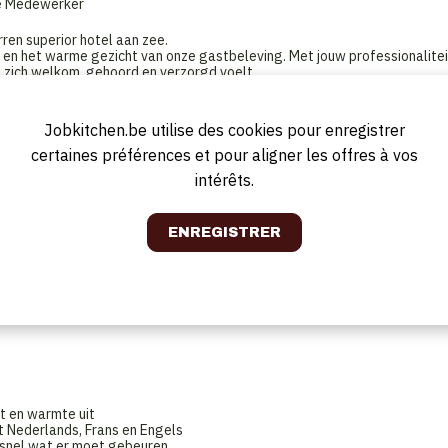
ice Medewerker
ren superior hotel aan zee.
t en het warme gezicht van onze gastbeleving. Met jouw professionalitei
t zich welkom, gehoord en verzorgd voelt.
Jobkitchen.be utilise des cookies pour enregistrer
certaines préférences et pour aligner les offres à vos
echte aandacht
intérêts.
rant), telefonisch en per e-mail
twoordt vragen en denkt (pro)actief mee om gasten zo goed mogelijk te
odig
administratieve taken uit
eeping, etc
ing)
eit en warmte uit
et Nederlands, Frans en Engels
et snel wat er moet gebeuren