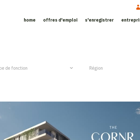
home
offres d'emploi
s'enregistrer
entrepr
ite d'emploi dans le secteur de l’h
NIEUW ITEM