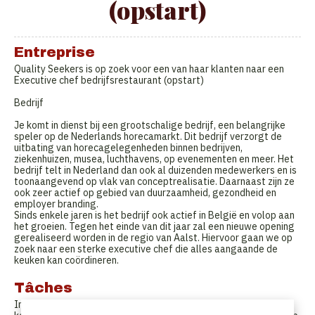
(opstart)
Entreprise
Quality Seekers is op zoek voor een van haar klanten naar een
Executive chef bedrijfsrestaurant (opstart)
Bedrijf
Je komt in dienst bij een grootschalige bedrijf, een belangrijke
speler op de Nederlands horecamarkt. Dit bedrijf verzorgt de
uitbating van horecagelegenheden binnen bedrijven,
ziekenhuizen, musea, luchthavens, op evenementen en meer. Het
bedrijf telt in Nederland dan ook al duizenden medewerkers en is
toonaangevend op vlak van conceptrealisatie. Daarnaast zijn ze
ook zeer actief op gebied van duurzaamheid, gezondheid en
employer branding.
Sinds enkele jaren is het bedrijf ook actief in België en volop aan
het groeien. Tegen het einde van dit jaar zal een nieuwe opening
gerealiseerd worden in de regio van Aalst. Hiervoor gaan we op
zoek naar een sterke executive chef die alles aangaande de
keuken kan coördineren.
Tâches
In deze functie realiseer je in eerste plaats de opstart van alle