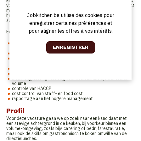
keukenactiviteiten in het bedrijf. Je maakt menu's en recepten op
volgens het concept, schrijft technische fiches uit en legt contact
met de leveranciers. Je ondersteunt aanwerving en training van
Jobkitchen.be utilise des cookies pour
het keukenteam en overziet alle voorbereidingen voorafgaand
aan de opstart.
enregistrer certaines préférences et
pour aligner les offres à vos intérêts.
Eens de locatie open is sta je in voor:
de coördinatie van de keukenwerkzaamheden voor het
bedrijfsrestaurant (450 cvts. per dag)
verzorgen van lunches voor directie en interne events
coördinatie en aansturing van het keukenteam (6 personen),
planning en personeelsbeheer
aankoop, bestellingen en stockbeheer
contact met leveranciers en controle van leveringen
menu-engineering met oog voor duurzaamheid, kwaliteit en
volume
controle van HACCP
cost control van staff- en food cost
rapportage aan het hogere management
Profil
Voor deze vacature gaan we op zoek naar een kandidaat met
een stevige achtergrond in de keuken, bij voorkeur binnen een
volume-omgeving, zoals bijv. catering of bedrijfsrestauratie,
maar ook de skills om gastronomisch te koken omwille van de
directielunches.