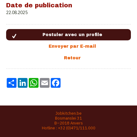
Date de publication
22.08.2025
Share
LinkedIn
WhatsApp
Email
Facebook
Jobkitchen.be
Bosmanslei 31
B–2018 Anvers
Hotline :
+32 (0)471/111.000