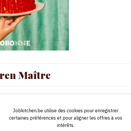
ren Maître
 is op zoek naar een ervaren maître om ons team te versterken. Als maît
ning en het bieden van een uitstekende service aan onze gasten
.
Jobkitchen.be utilise des cookies pour enregistrer
certaines préférences et pour aligner les offres à vos
intérêts.