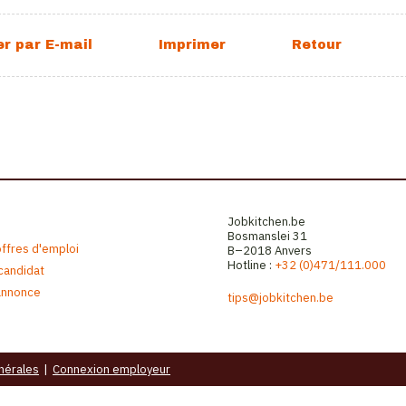
Jobkitchen.be
Bosmanslei 31
offres d'emploi
B–2018 Anvers
Hotline :
+32 (0)471/111.000
 candidat
annonce
tips@jobkitchen.be
nérales
|
Connexion employeur