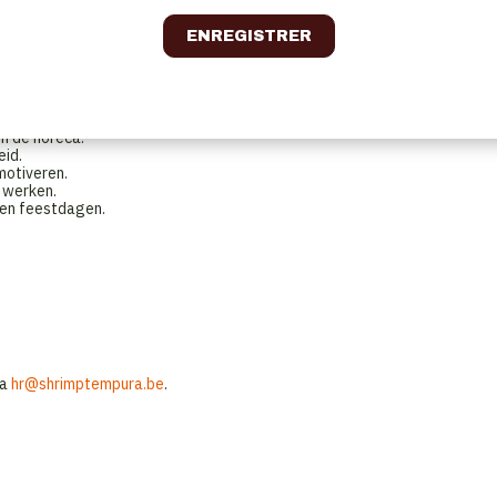
r het menu.
ing.
en de horeca.
eid.
motiveren.
 werken.
n en feestdagen.
ia
hr@shrimptempura.be
.