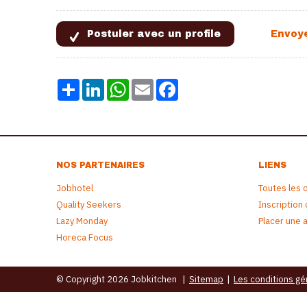
Share
LinkedIn
WhatsApp
Email
Facebook
NOS PARTENAIRES
LIENS
Jobhotel
Toutes les 
Quality Seekers
Inscription
Lazy Monday
Placer une 
Horeca Focus
© Copyright 2026 Jobkitchen
|
Sitemap
|
Les conditions gé