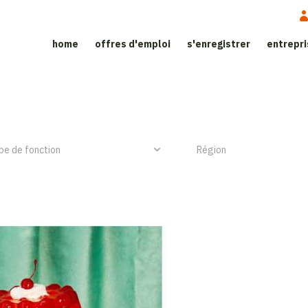
home
offres d'emploi
s'enregistrer
entrepr
ite d'emploi dans le secteur de l’h
NIEUW ITEM