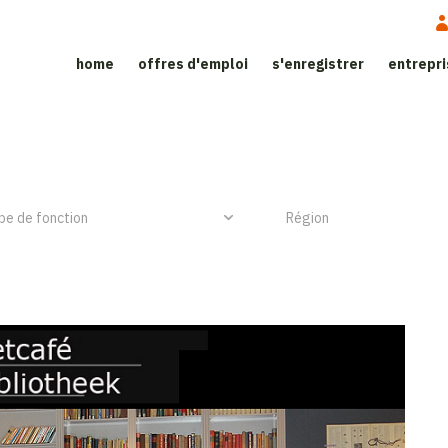
home
offres d'emploi
s'enregistrer
entrepr
ite d'emploi dans le secteur de l’h
NIEUW ITEM