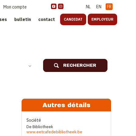
NL
EN
FR
Mon compte
ises
bulletin
contact
CANDIDAT
EMPLOYEUR
oreca
RECHERCHER
Autres détails
Société
De Bibliotheek
www.eetcafedebibliotheek.be