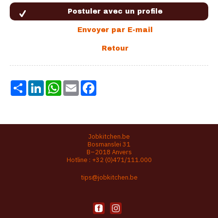
Share
LinkedIn
WhatsApp
Email
Facebook
Jobkitchen.be
Bosmanslei 31
B–2018 Anvers
Hotline :
+32 (0)471/111.000
tips@jobkitchen.be