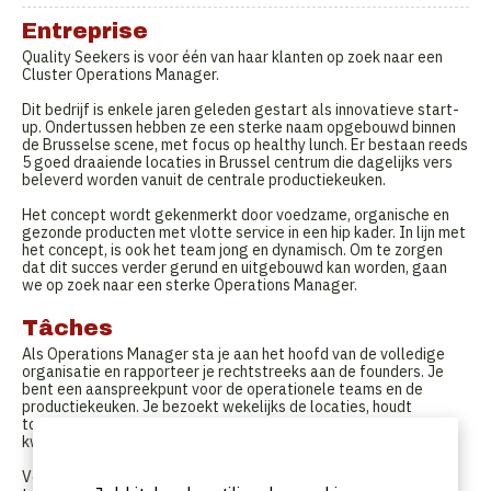
Entreprise
Quality Seekers is voor één van haar klanten op zoek naar een
Cluster Operations Manager.
Dit bedrijf is enkele jaren geleden gestart als innovatieve start-
up. Ondertussen hebben ze een sterke naam opgebouwd binnen
de Brusselse scene, met focus op healthy lunch. Er bestaan reeds
5 goed draaiende locaties in Brussel centrum die dagelijks vers
beleverd worden vanuit de centrale productiekeuken.
Het concept wordt gekenmerkt door voedzame, organische en
gezonde producten met vlotte service in een hip kader. In lijn met
het concept, is ook het team jong en dynamisch. Om te zorgen
dat dit succes verder gerund en uitgebouwd kan worden, gaan
we op zoek naar een sterke Operations Manager.
Tâches
Als Operations Manager sta je aan het hoofd van de volledige
organisatie en rapporteer je rechtstreeks aan de founders. Je
bent een aanspreekpunt voor de operationele teams en de
productiekeuken. Je bezoekt wekelijks de locaties, houdt
toezicht op de dagelijkse gang van zaken en zorgt voor
kwalitatieve en efficiënte service.
Verder vallen volgende verantwoordelijkheden binnen jouw