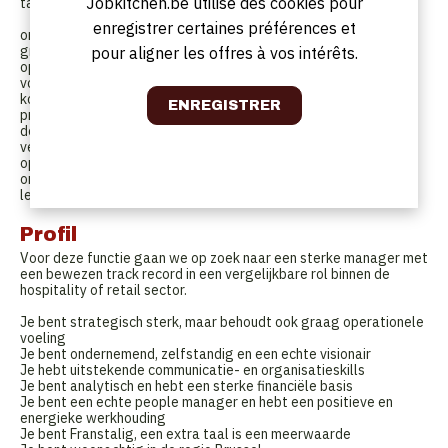
Jobkitchen.be utilise des cookies pour
takenpakket:
enregistrer certaines préférences et
ontwikkelen en implementeren van strategische doelen om de
groei verder uit te zetten
pour aligner les offres à vos intérêts.
opleiden, coachen en inspireren van de teams
volledige verantwoordelijkheid over P&L, budgetplanning en
kostenbeheersing
productinnovatie, implementatie en communicatie hierover naar
de teams
verantwoordelijkheid over kwaliteit, food safety, HACCP en
opvolging van de productie
onderhouden en opbouwen van partnerships met investeerders,
leveranciers en partners
Profil
Voor deze functie gaan we op zoek naar een sterke manager met
een bewezen track record in een vergelijkbare rol binnen de
hospitality of retail sector.
Je bent strategisch sterk, maar behoudt ook graag operationele
voeling
Je bent ondernemend, zelfstandig en een echte visionair
Je hebt uitstekende communicatie- en organisatieskills
Je bent analytisch en hebt een sterke financiële basis
Je bent een echte people manager en hebt een positieve en
energieke werkhouding
Je bent Franstalig, een extra taal is een meerwaarde