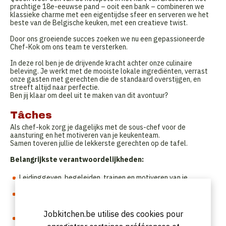
prachtige 18e-eeuwse pand – ooit een bank – combineren we
klassieke charme met een eigentijdse sfeer en serveren we het
beste van de Belgische keuken, met een creatieve twist.
Door ons groeiende succes zoeken we nu een gepassioneerde
Chef-Kok om ons team te versterken.
In deze rol ben je de drijvende kracht achter onze culinaire
beleving. Je werkt met de mooiste lokale ingrediënten, verrast
onze gasten met gerechten die de standaard overstijgen, en
streeft altijd naar perfectie.
Ben jij klaar om deel uit te maken van dit avontuur?
Tâches
Als chef-kok zorg je dagelijks met de sous-chef voor de
aansturing en het motiveren van je keukenteam.
Samen toveren jullie de lekkerste gerechten op de tafel.
Belangrijkste verantwoordelijkheden:
Leidinggeven, begeleiden, trainen en motiveren van je
keukenteam.
Je werkt samen met de head chef bij het ontwikkelen en
creëren van seizoensgebonden menu- en drankenkaarten die
passen bij ons culinair aanbod.
Jobkitchen.be utilise des cookies pour
Zorgen voor goede communicatie met en samenwerking