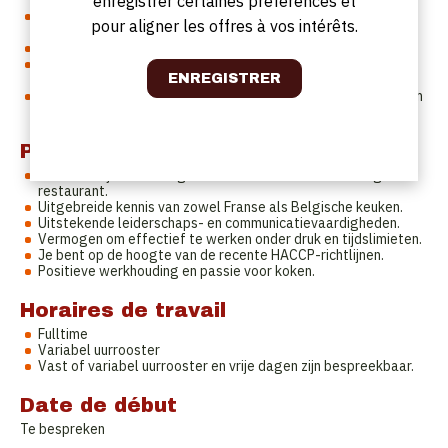
enregistrer certaines préférences et
tussen zaal en keuken.
Opvolgen en bijsturen van de productiviteit en
pour aligner les offres à vos intérêts.
personeelskosten.
Opvolging van de HACCP-regelgeving.
Beheren van de dagelijkse keukenactiviteiten, inclusief
inkoopen voorraadbeheer.
Innovatief zijn en nieuwe gerechten en presentatietechnieken
invoeren om onze gasten blijvend te verrassen.
Profil
Minimaal 3 jaar ervaring als Chef-Kok in een Frans-Belgisch
restaurant.
Uitgebreide kennis van zowel Franse als Belgische keuken.
Uitstekende leiderschaps- en communicatievaardigheden.
Vermogen om effectief te werken onder druk en tijdslimieten.
Je bent op de hoogte van de recente HACCP-richtlijnen.
Positieve werkhouding en passie voor koken.
Horaires de travail
Fulltime
Variabel uurrooster
Vast of variabel uurrooster en vrije dagen zijn bespreekbaar.
Date de début
Te bespreken