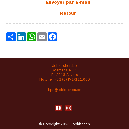
Share
LinkedIn
WhatsApp
Email
Facebook
Jobkitchen.be
Bosmanslei 31
B–2018 Anvers
Hotline :
+32 (0)471/111.000
tips@jobkitchen.be
© Copyright 2026 Jobkitchen