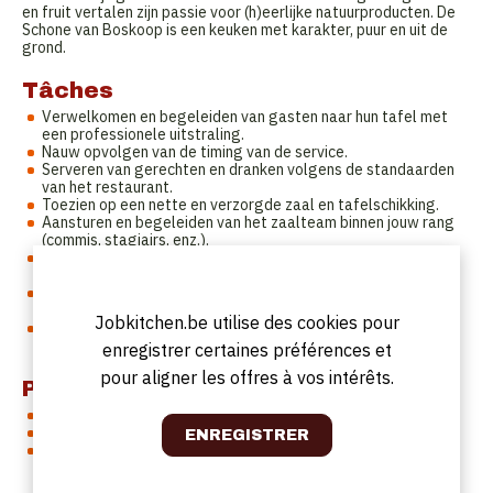
en fruit vertalen zijn passie voor (h)eerlijke natuurproducten. De
Schone van Boskoop is een keuken met karakter, puur en uit de
grond.
Tâches
Verwelkomen en begeleiden van gasten naar hun tafel met
een professionele uitstraling.
Nauw opvolgen van de timing van de service.
Serveren van gerechten en dranken volgens de standaarden
van het restaurant.
Toezien op een nette en verzorgde zaal en tafelschikking.
Aansturen en begeleiden van het zaalteam binnen jouw rang
(commis, stagiairs, enz.).
Oplossen van eventuele vragen, klachten of problemen van
gasten op een beleefde en efficiënte manier.
Nauw samenwerken met het keukenteam om een vlotte
service te garanderen.
Jobkitchen.be utilise des cookies pour
Meedenken over het verbeteren van de gastbeleving en
servicekwaliteit.
enregistrer certaines préférences et
pour aligner les offres à vos intérêts.
Profil
Ervaring in een soortgelijke functie.
Gastvriendelijk, stressbestendig en met een oog voor detail.
Uitstekende communicatievaardigheden en een verzorgd
voorkomen.