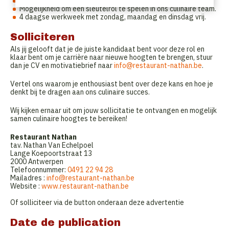
Kansen voor professionele groei en ontwikkeling.
Mogelijkheid om een sleutelrol te spelen in ons culinaire team.
4 daagse werkweek met zondag, maandag en dinsdag vrij.
Solliciteren
Als jij gelooft dat je de juiste kandidaat bent voor deze rol en
klaar bent om je carrière naar nieuwe hoogten te brengen, stuur
dan je CV en motivatiebrief naar
info@restaurant-nathan.be
.
Vertel ons waarom je enthousiast bent over deze kans en hoe je
denkt bij te dragen aan ons culinaire succes.
Wij kijken ernaar uit om jouw sollicitatie te ontvangen en mogelijk
samen culinaire hoogtes te bereiken!
Restaurant Nathan
tav. Nathan Van Echelpoel
Lange Koepoortstraat 13
2000 Antwerpen
Telefoonnummer:
0491 22 94 28
Mailadres :
info@restaurant-nathan.be
Website :
www.restaurant-nathan.be
Of solliciteer via de button onderaan deze advertentie
Date de publication