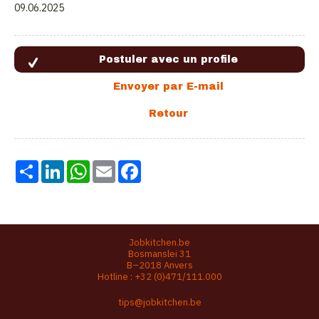
09.06.2025
Share
LinkedIn
WhatsApp
Email
Facebook
Jobkitchen.be
Bosmanslei 31
B–2018 Anvers
Hotline :
+32 (0)471/111.000
tips@jobkitchen.be