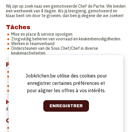
Wij zijn op zoek naar een gemotiveerde Chef de Partie. We bieden
een werkweek van 4 dagen. Als jij leergierig, gemotiveerd en
klaar bent om door te groeien, dan ben jij degene die we zoeken!
Tâches
Mise en place & service opvolgen
Zorgvuldig beheren van voorraad en keukenbenodigdheden.
Werken in teamverband
Ondersteunen van de Sous Chef/Chef in diverse
keukenactiviteiten.
Profil
Ervaring als Chef de Partie
Jobkitchen.be utilise des cookies pour
Leergierig en bereid om nieuwe culinaire vaardigheden te
ontwikkelen.
enregistrer certaines préférences et
Gemotiveerd en gepassioneerd.
pour aligner les offres à vos intérêts.
Ambitie om door te groeien in het team.
Horaires de travail
4 daagse werkweek met zondag, maandag & dinsdag vrij
Offre
Een stimulerende en dynamische werkomgeving.