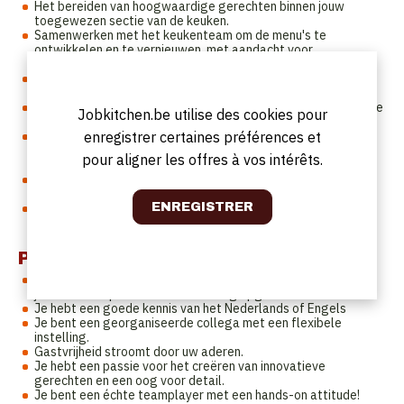
Het bereiden van hoogwaardige gerechten binnen jouw
toegewezen sectie van de keuken.
Samenwerken met het keukenteam om de menu's te
ontwikkelen en te vernieuwen, met aandacht voor
seizoensgebonden ingrediënten en trends.
Je zorgt ervoor dat de gerechten consistent en van hoge
kwaliteit zijn.
Je staat in voor de Mise en Place, bereiden en garneren van de
Jobkitchen.be utilise des cookies pour
gerechten en geeft instructies aan de commis.
enregistrer certaines préférences et
Je bent verantwoordelijk voor het beheren van de
keukenvoorraad en coördineert, in samenwerking met de
pour aligner les offres à vos intérêts.
Sous-Chef, bestellingen of u plaatst deze zelf.
Bijdragen aan een positieve sfeer in de keuken, waar
teamwork en passie voor koken centraal staan.
Na de dienst zorg je ervoor dat de keuken in een
georganiseerde en nette staat wordt achtergelaten.
Profil
Bij voorkeur heb je een achtergrond in een hotelschool of heb
je voldoende professionele ervaring opgedaan in de keuken.
Je hebt een goede kennis van het Nederlands of Engels
Je bent een georganiseerde collega met een flexibele
instelling.
Gastvrijheid stroomt door uw aderen.
Je hebt een passie voor het creëren van innovatieve
gerechten en een oog voor detail.
Je bent een échte teamplayer met een hands-on attitude!