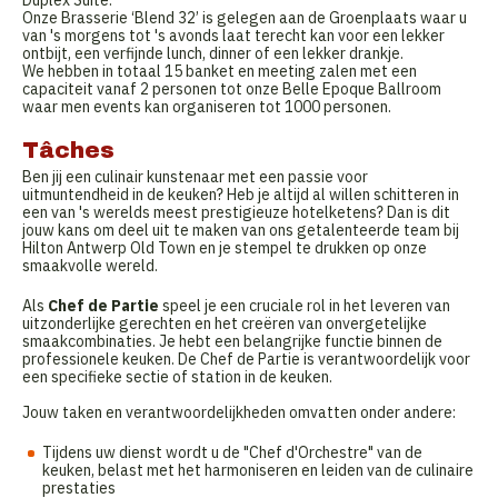
Duplex Suite.
Onze Brasserie ‘Blend 32’ is gelegen aan de Groenplaats waar u
van 's morgens tot 's avonds laat terecht kan voor een lekker
ontbijt, een verfijnde lunch, dinner of een lekker drankje.
We hebben in totaal 15 banket en meeting zalen met een
capaciteit vanaf 2 personen tot onze Belle Epoque Ballroom
waar men events kan organiseren tot 1000 personen.
Tâches
Ben jij een culinair kunstenaar met een passie voor
uitmuntendheid in de keuken? Heb je altijd al willen schitteren in
een van 's werelds meest prestigieuze hotelketens? Dan is dit
jouw kans om deel uit te maken van ons getalenteerde team bij
Hilton Antwerp Old Town en je stempel te drukken op onze
smaakvolle wereld.
Als
Chef de Partie
speel je een cruciale rol in het leveren van
uitzonderlijke gerechten en het creëren van onvergetelijke
smaakcombinaties. Je hebt een belangrijke functie binnen de
professionele keuken. De Chef de Partie is verantwoordelijk voor
een specifieke sectie of station in de keuken.
Jouw taken en verantwoordelijkheden omvatten onder andere:
Tijdens uw dienst wordt u de "Chef d'Orchestre" van de
keuken, belast met het harmoniseren en leiden van de culinaire
prestaties