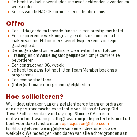
Je bent flexibel in werktijden, inclusief ochtenden, avonden en
weekenden.
Kennis van de HACCP normen is een absolute must.
Offre
Een uitdagende en lonende functie in een prestigieus hotel.
Een inspirerende werkomgeving en de kans om deel uit te
maken van het Hilton-merk, wereldwijd erkend voor zijn
gastvrijheid.
De mogelijkheid om je culinaire creativiteit te ontplooien.
Training en ontwikkelingsmogelijkheden om je carrière te
bevorderen.
Een contract van 38u/week.
Je hebt toegang tot het Hilton Team Member boekings
programma
Een competitief loon.
(Inter)nationale doorgroeimogelijkheden.
Hoe solliciteren?
Wil jij deel uitmaken van ons getalenteerde team en bijdragen
aan de gastronomische excellentie van Hilton Antwerp Old
Town? Solliciteer dan vandaag nog! Stuur je CV en een
motivatiebrief waarin je uitlegt waarom je de perfecte kandidaat
bent voor deze functie naar
sophie.josson@hilton.com
Bij Hilton geloven we in gelijke kansen en diversiteit op de
werkplek. We moedigen kandidaten van alle achtergronden aan