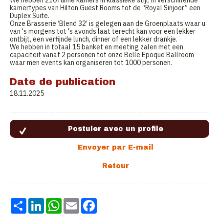
We hebben 210 ruime kamers in klassieke stijl, in verschillende
kamertypes van Hilton Guest Rooms tot de “Royal Sinjoor” een
Duplex Suite.
Onze Brasserie ‘Blend 32’ is gelegen aan de Groenplaats waar u
van 's morgens tot 's avonds laat terecht kan voor een lekker
ontbijt, een verfijnde lunch, dinner of een lekker drankje.
We hebben in totaal 15 banket en meeting zalen met een
capaciteit vanaf 2 personen tot onze Belle Epoque Ballroom
waar men events kan organiseren tot 1000 personen.
Date de publication
18.11.2025
Share
LinkedIn
WhatsApp
Email
Facebook