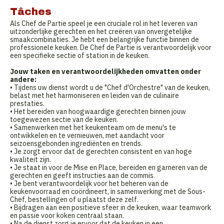
Tâches
Als Chef de Partie speel je een cruciale rol in het leveren van
uitzonderlijke gerechten en het creëren van onvergetelijke
smaakcombinaties. Je hebt een belangrijke functie binnen de
professionele keuken. De Chef de Partie is verantwoordelijk voor
een specifieke sectie of station in de keuken.
Jouw taken en verantwoordelijkheden omvatten onder
andere:
• Tijdens uw dienst wordt u de "Chef d'Orchestre" van de keuken,
belast met het harmoniseren en leiden van de culinaire
prestaties.
• Het bereiden van hoogwaardige gerechten binnen jouw
toegewezen sectie van de keuken.
• Samenwerken met het keukenteam om de menu's te
ontwikkelen en te vernieuwen, met aandacht voor
seizoensgebonden ingrediënten en trends.
• Je zorgt ervoor dat de gerechten consistent en van hoge
kwaliteit zijn.
• Je staat in voor de Mise en Place, bereiden en garneren van de
gerechten en geeft instructies aan de commis.
• Je bent verantwoordelijk voor het beheren van de
keukenvoorraad en coördineert, in samenwerking met de Sous-
Chef, bestellingen of u plaatst deze zelf.
• Bijdragen aan een positieve sfeer in de keuken, waar teamwork
en passie voor koken centraal staan.
• Na de dienst zorg je ervoor dat de keuken in een