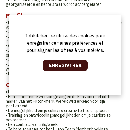
georganiseerde en nette staat wordt achtergelaten.
Profil
• Bij voorkeur heb je een achtergrond in een hotelschool of heb je
voldoende professionele ervaring opgedaan in de keuken.
• Je hebt een goede kennis van het Nederlands of Engels
Jobkitchen.be utilise des cookies pour
• Je bent een georganiseerde collega met een flexibele
instelling.
enregistrer certaines préférences et
• Gastvrijheid stroomt door uw aderen.
pour aligner les offres à vos intérêts.
• Je hebt een passie voor het creëren van innovatieve gerechten
en een oog voor detail.
• Je bent een échte teamplayer met een hands-on attitude!
• Je bent flexibel in werktijden, inclusief ochtenden, avonden en
weekenden.
• Kennis van de HACCP normen is een absolute must.
Offre
• Een uitdagende en lonende functie in een prestigieus hotel.
• Een inspirerende werkomgeving en de kans om deel uit te
maken van het Hilton-merk, wereldwijd erkend voor zijn
gastvrijheid.
• De mogelijkheid om je culinaire creativiteit te ontplooien.
• Training en ontwikkelingsmogelijkheden om je carrière te
bevorderen.
• Een contract van 38u/week.
• Je hebt toegang tot het Hilton Team Member boekings