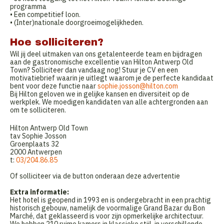
programma
• Een competitief loon.
• (Inter)nationale doorgroeimogelijkheden.
Hoe solliciteren?
Wil jij deel uitmaken van ons getalenteerde team en bijdragen
aan de gastronomische excellentie van Hilton Antwerp Old
Town? Solliciteer dan vandaag nog! Stuur je CV en een
motivatiebrief waarin je uitlegt waarom je de perfecte kandidaat
bent voor deze functie naar
sophie.josson@hilton.com
Bij Hilton geloven we in gelijke kansen en diversiteit op de
werkplek. We moedigen kandidaten van alle achtergronden aan
om te solliciteren.
Hilton Antwerp Old Town
tav Sophie Josson
Groenplaats 32
2000 Antwerpen
t:
03/204.86.85
Of solliciteer via de button onderaan deze advertentie
Extra informatie:
Het hotel is geopend in 1993 en is ondergebracht in een prachtig
historisch gebouw, namelijk de voormalige Grand Bazar du Bon
Marché, dat geklasseerd is voor zijn opmerkelijke architectuur.