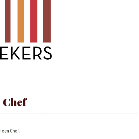
Chef
r een Chef
.