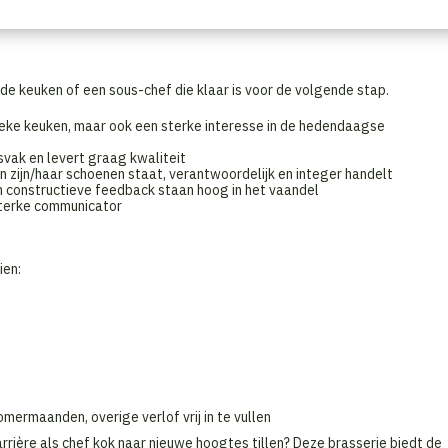
cesvolle keuken, waarbij je zorgt voor een optimale klantervaring en een
de keuken of een sous-chef die klaar is voor de volgende stap.
sieke keuken, maar ook een sterke interesse in de hedendaagse
svak en levert graag kwaliteit
in zijn/haar schoenen staat, verantwoordelijk en integer handelt
an constructieve feedback staan hoog in het vaandel
sterke communicator
ien:
mermaanden, overige verlof vrij in te vullen
 carrière als chef kok naar nieuwe hoogtes tillen? Deze brasserie biedt de