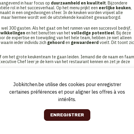
naangevend in haar focus op
duurzaamheid en kwaliteit
. Bijzondere
ntiële rol in het succesverhaal. Op het menu prijkt een
eerlijke keuken
,
aakt in een ongedwongen sfeer. In de keuken worden vrijwel alle
jk, maar hiermee wordt wel de uitstekende kwaliteit gewaarborgd.
wel 300 gasten. Als het gaat om het runnen van een succesvol bedrijf,
twikkelingen
en het benutten van het
volledige potentieel
. Bij deze
r de expertise en toewijding van het hele team, hebben ze niet alleen
 waarin ieder individu zich
gehoord
en
gewaardeerd
voelt. Dit toont zi
f om het grote keukenteam te gaan leiden. Iemand die de naam en faa
xecutive Chef leer je de kern van het restaurant kennen en zet je deze
Jobkitchen.be utilise des cookies pour enregistrer
lle keukenactiviteiten:
certaines préférences et pour aligner les offres à vos
acht voor zowel presentatie als smaak
intérêts.
eidt hen in hun ontwikkeling
als mise-en-place, bereidingen, bewaring en schoonmaak
CCP-normen
en
s en gerechten
oerders