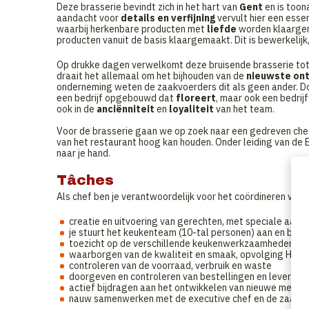
Deze brasserie bevindt zich in het hart van
Gent
en is too
aandacht voor
details en verfijning
vervult hier een esse
waarbij herkenbare producten met
liefde
worden klaargem
producten vanuit de basis klaargemaakt. Dit is bewerkeli
Op drukke dagen verwelkomt deze bruisende brasserie tot 
draait het allemaal om het bijhouden van de
nieuwste on
onderneming weten de zaakvoerders dit als geen ander. Doo
een bedrijf opgebouwd dat
floreert
, maar ook een bedrijf
ook in de
anciënniteit
en
loyaliteit
van het team.
Voor de brasserie gaan we op zoek naar een gedreven che
van het restaurant hoog kan houden. Onder leiding van de E
naar je hand.
Tâches
Als chef ben je verantwoordelijk voor het coördineren van a
creatie en uitvoering van gerechten, met speciale aand
je stuurt het keukenteam (10-tal personen) aan en begel
toezicht op de verschillende keukenwerkzaamheden, zo
waarborgen van de kwaliteit en smaak, opvolging HA
controleren van de voorraad, verbruik en waste
doorgeven en controleren van bestellingen en levering
actief bijdragen aan het ontwikkelen van nieuwe menu'
nauw samenwerken met de executive chef en de zaakv