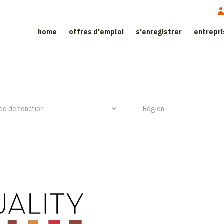
home
offres d'emploi
s'enregistrer
entrepr
ite d'emploi dans le secteur de l’h
NIEUW ITEM