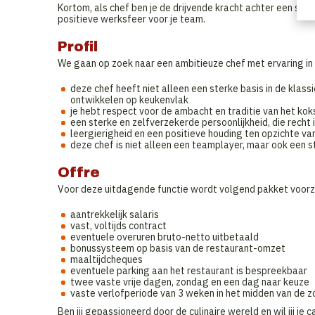
Kortom, als chef ben je de drijvende kracht achter een suc
positieve werksfeer voor je team.
Profil
We gaan op zoek naar een ambitieuze chef met ervaring in 
deze chef heeft niet alleen een sterke basis in de klas
ontwikkelen op keukenvlak
je hebt respect voor de ambacht en traditie van het kok
een sterke en zelfverzekerde persoonlijkheid, die recht 
leergierigheid en een positieve houding ten opzichte v
deze chef is niet alleen een teamplayer, maar ook een 
Offre
Voor deze uitdagende functie wordt volgend pakket voorz
aantrekkelijk salaris
vast, voltijds contract
eventuele overuren bruto-netto uitbetaald
bonussysteem op basis van de restaurant-omzet
maaltijdcheques
eventuele parking aan het restaurant is bespreekbaar
twee vaste vrije dagen, zondag en een dag naar keuze
vaste verlofperiode van 3 weken in het midden van de zo
Ben jij gepassioneerd door de culinaire wereld en wil jij je