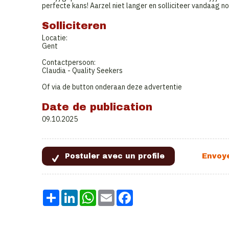
perfecte kans! Aarzel niet langer en solliciteer vandaag n
Solliciteren
Locatie:
Gent
Contactpersoon:
Claudia - Quality Seekers
Of via de button onderaan deze advertentie
Date de publication
09.10.2025
Share
LinkedIn
WhatsApp
Email
Facebook