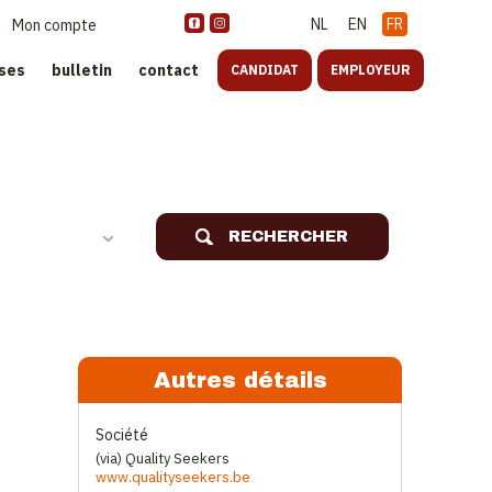
NL
EN
FR
Mon compte
ises
bulletin
contact
CANDIDAT
EMPLOYEUR
oreca
RECHERCHER
Autres détails
Société
(via) Quality Seekers
www.qualityseekers.be