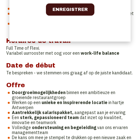
een unieke ervaring bezorgt.
Flexibel in denken en doen, ook tijdens piekmomenten.
Een scherp oog voor detail, want de kleinste dingen maken het
grootste verschil.
Een representatieve uitstraling die past bij de sfeer van
NOMAD Antwerpen.
Horaires de travail
Full Time of Flexi.
Variabel uurrooster met oog voor een
work-life balance
Date de début
Te bespreken - we stemmen ons graag af op de juiste kandidaat.
Offre
Doorgroeimogelijkheden
binnen een ambitieuze en
groeiende restaurantgroep
Werken op een
unieke en inspirerende locatie
in hartje
Antwerpen
Aantrekkelijk salarispakket,
aangepast aan je ervaring
Een
sterk, gepassioneerd team
dat inzet op kwaliteit,
innovatie en teamwork
Volledige
ondersteuning en begeleiding
van ons ervaren
managementteam
De kans om mee je stempel te drukken op een nieuwe zaak en