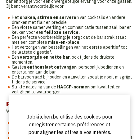
bar en zorg je voor een onvergetelijke ervaring voor onze gasten.
Jij bent verantwoordelijk voor:
Het
shaken, stirren en serveren
van cocktails en andere
dranken met flair en precisie.
Een vlotte samenwerking en communicatie tussen zaal, bar en
keuken voor een
feilloze service.
Een perfecte voorbereiding: je zorgt dat de bar strak staat
met een complete
mise-en-place
.
Het verzorgen van bestellingen van het eerste aperitief tot
de laatste digestief.
Een
verzorgde en nette bar
, ook tijdens de drukste
momenten.
Gasten
enthousiast ontvangen
, persoonlijk bedienen en
entertainen aan de bar.
De barvoorraad bijhouden en aanvullen zodat je nooit misgrijpt
tijdens de service.
Strikte naleving van de
HACCP-normen
om kwaliteit en
veiligheid te waarborgen.
Profil
Wat wij zoeken in onze nieuwe bartender:
Jobkitchen.be utilise des cookies pour
Minimaal 1 jaar ervaring achter de bar, met een passie voor
enregistrer certaines préférences et
perfectie.
pour aligner les offres à vos intérêts.
Een stevige kennis van dranken, van koffie tot cocktails.
Een echte gastheer/-vrouw die hospitality ademt en elke gast