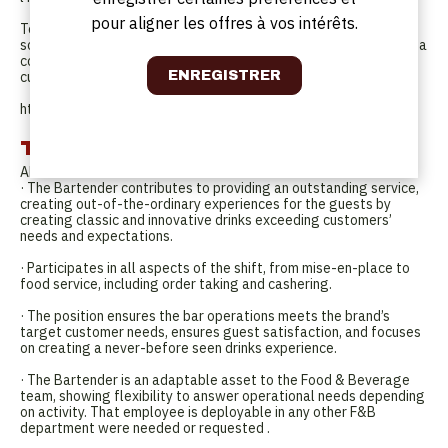
pour aligner les offres à vos intérêts.
Tout dépend de l’expérience de la marque, de son histoire et de
son emplacement ; Il se concentre sur l'hôtel, sa conception et sa
conservation artistique, ses expériences et sa programmation
culturelle.
http://cardohotels.com/
Tâches
About the Job
· The Bartender contributes to providing an outstanding service,
creating out-of-the-ordinary experiences for the guests by
creating classic and innovative drinks exceeding customers’
needs and expectations.
· Participates in all aspects of the shift, from mise-en-place to
food service, including order taking and cashering.
· The position ensures the bar operations meets the brand’s
target customer needs, ensures guest satisfaction, and focuses
on creating a never-before seen drinks experience.
· The Bartender is an adaptable asset to the Food & Beverage
team, showing flexibility to answer operational needs depending
on activity. That employee is deployable in any other F&B
department were needed or requested .