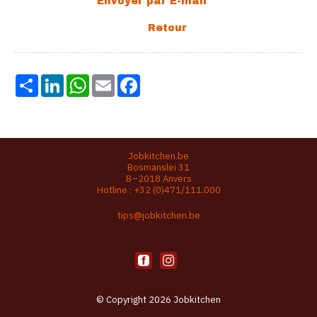
Share
LinkedIn
WhatsApp
Email
Facebook
Jobkitchen.be
Bosmanslei 31
B–2018 Anvers
Hotline :
+32 (0)471/111.000
tips@jobkitchen.be
© Copyright 2026 Jobkitchen