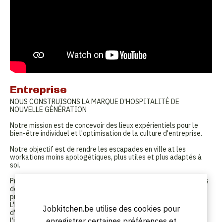
Entreprise
NOUS CONSTRUISONS LA MARQUE D'HOSPITALITÉ DE
NOUVELLE GÉNÉRATION
Notre mission est de concevoir des lieux expérientiels pour le
bien-être individuel et l'optimisation de la culture d'entreprise.
Notre objectif est de rendre les escapades en ville at les
workations moins apologétiques, plus utiles et plus adaptés à
soi.
Propriétés modernes et lieux décalés plongeant les clients dans
des expériences locales. Une combinaison d’espaces publics et
privés oscillant entre communauté et réflexion tranquille.
L'hospitalité transcende le tout et procure un sentiment
Jobkitchen.be utilise des cookies pour
d'identité. Un service adapté et mettant l’accent sur
enregistrer certaines préférences et
l’intelligence émotionnelle de nos clients et de nos employées.