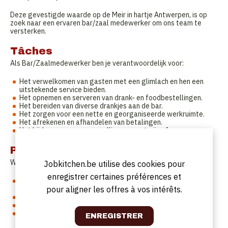
Deze gevestigde waarde op de Meir in hartje Antwerpen, is op
zoek naar een ervaren bar/zaal medewerker om ons team te
versterken.
Tâches
Als Bar/Zaalmedewerker ben je verantwoordelijk voor:
Het verwelkomen van gasten met een glimlach en hen een
uitstekende service bieden.
Het opnemen en serveren van drank- en foodbestellingen.
Het bereiden van diverse drankjes aan de bar.
Het zorgen voor een nette en georganiseerde werkruimte.
Het afrekenen en afhandelen van betalingen.
Het bijdragen aan een gezellige en gastvrije sfeer.
Profil
Wat zoeken wij?
Jobkitchen.be utilise des cookies pour
enregistrer certaines préférences et
Je hebt relevante ervaring in de horeca, zowel in de bar als in
pour aligner les offres à vos intérêts.
de zaal.
Je bent gastvrij, vriendelijk en werkt vlot in team.
Je kan goed omgaan met drukte en hebt oog voor detail.
Je bent fulltime beschikbaar en kan zo snel mogelijk starten.