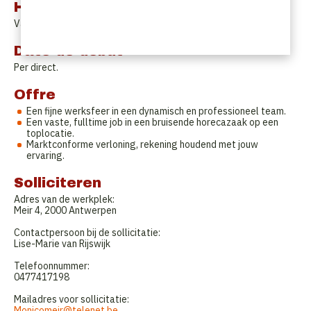
Horaires de travail
Variabel.
Date de début
Per direct.
Offre
Een fijne werksfeer in een dynamisch en professioneel team.
Een vaste, fulltime job in een bruisende horecazaak op een
toplocatie.
Marktconforme verloning, rekening houdend met jouw
ervaring.
Solliciteren
Adres van de werkplek:
Meir 4, 2000 Antwerpen
Contactpersoon bij de sollicitatie:
Lise-Marie van Rijswijk
Telefoonnummer:
0477417198
Mailadres voor sollicitatie:
Monicomeir@telenet.be