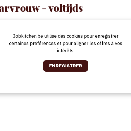
rvrouw - voltijds
tse natuurreservaat De Vroente is Taverne Restaurant De Heihoeve al
Jobkitchen.be utilise des cookies pour enregistrer
genieten van lekker eten in een uniek kader. Iedereen op zoek naar een
certaines préférences et pour aligner les offres à vos
s bij De Heihoeve aan het juiste adres. Onze taverne beschikt over een moo
intérêts.