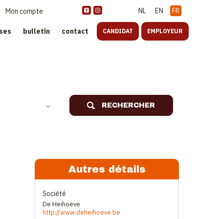
NL
EN
FR
Mon compte
ises
bulletin
contact
CANDIDAT
EMPLOYEUR
oreca
RECHERCHER
Autres détails
Société
De Heihoeve
http://www.deheihoeve.be