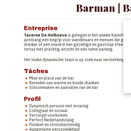
Barman | Ba
Entreprise
Taverne De Heihoeve
is gelegen in het unieke Kalmthou
jarenlang een begrip voor wandelaars en mensen die graag 
drankje of een snack in een gezellige en gastvrije sfeer, i
terras met prachtig uitzicht en een ruime parking.
Het leuke dynamische team is op zoek naar versterking.
Tâches
Mise en place van de bar
Bereiden van warme en koude dranken
Schoonmaken en aanvullen van de bar
Profil
Dynamisch persoon met ervaring
Collegiaal en sociaal
Verzorgd voorkomen
Perfect Nederlandstalig
Flexibel en stressbestendig
Aangename persoonlijkheid