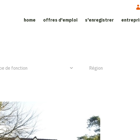
home
offres d'emploi
s'enregistrer
entrepr
ite d'emploi dans le secteur de l’h
NIEUW ITEM