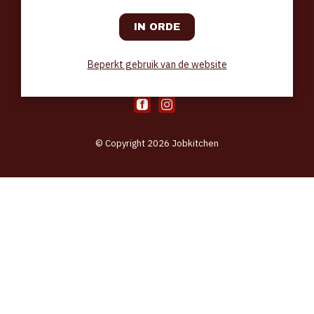
CONTACT
Jobkitchen.be
Bosmanslei 31
B–2018 Antwerp
tips@jobkitchen.be
Beperkt gebruik van de website
VOLG ONS
© Copyright 2026 Jobkitchen