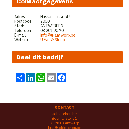
Contactgegevens
Adres:
Nassaustraat 42
Postcode:
2000
Stad:
ANTWERPEN
Telefoon:
03 201 90 70
E-mail:
info@u-antwerp.be
Website:
U Eat & Sleep
Deel dit bedrijf
Share
LinkedIn
WhatsApp
Email
Facebook
CONTACT
Jobkitchen.be
Bosmanslei 31
B–2018 Antwerp
tips@jobkitchen.be