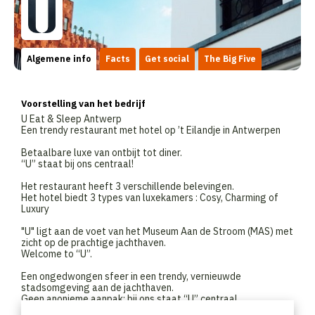
Algemene info
Facts
Get social
The Big Five
Voorstelling van het bedrijf
U Eat & Sleep Antwerp
Een trendy restaurant met hotel op ’t Eilandje in Antwerpen
Betaalbare luxe van ontbijt tot diner.
“U” staat bij ons centraal!
Het restaurant heeft 3 verschillende belevingen.
Het hotel biedt 3 types van luxekamers : Cosy, Charming of
Luxury
"U" ligt aan de voet van het Museum Aan de Stroom (MAS) met
zicht op de prachtige jachthaven.
Welcome to “U”.
Een ongedwongen sfeer in een trendy, vernieuwde
stadsomgeving aan de jachthaven.
Geen anonieme aanpak; bij ons staat “U” centraal.