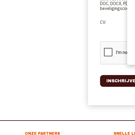
DOC, DOCX, PDF, O
beveligingscode in
CV:
ONZE PARTNERS
SNELLE L