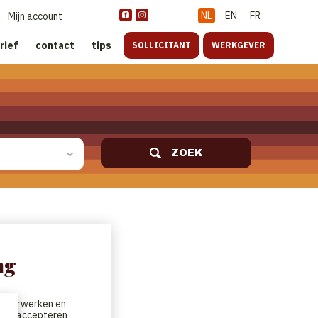
NL
EN
FR
Mijn account
rief
contact
tips
SOLLICITANT
WERKGEVER
ZOEK
ng
te verwerken en
t. We accepteren