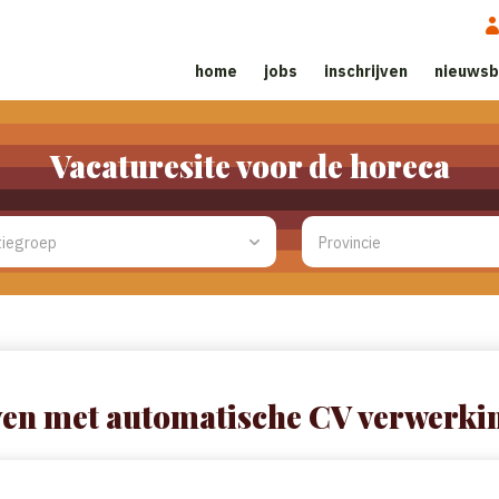
home
jobs
inschrijven
nieuwsb
Vacaturesite voor de horeca
ven met automatische CV verwerki
eeft, kunt u dat hier invoegen. We zullen proberen uw CV automatisch 
lijk velden voor u invullen, zodat het registratieproces sneller verloop