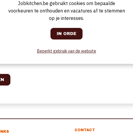
Jobkitchen.be gebruikt cookies om bepaalde
DT en RTF bestanden. Voordat uw CV verwerkt kan worden, dient u teve
 de afbeelding hieronder over te nemen.
voorkeuren te onthouden en vacatures af te stemmen
op je interesses.
Beperkt gebruik van de website
CONTACT
INKS