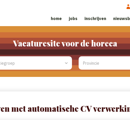
home
jobs
inschrijven
nieuwsb
Vacaturesite voor de horeca
ven met automatische CV verwerki
eeft, kunt u dat hier invoegen. We zullen proberen uw CV automatisch 
lijk velden voor u invullen, zodat het registratieproces sneller verloop