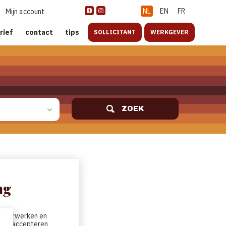
NL
EN
FR
Mijn account
rief
contact
tips
SOLLICITANT
WERKGEVER
ZOEK
ng
te verwerken en
t. We accepteren