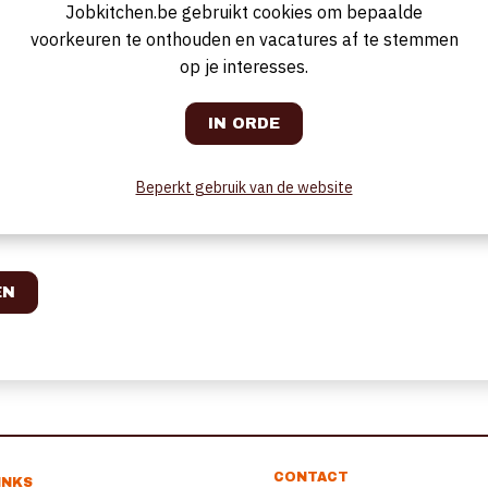
Jobkitchen.be gebruikt cookies om bepaalde
DT en RTF bestanden. Voordat uw CV verwerkt kan worden, dient u teve
 de afbeelding hieronder over te nemen.
voorkeuren te onthouden en vacatures af te stemmen
op je interesses.
Beperkt gebruik van de website
CONTACT
INKS