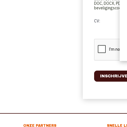
DOC, DOCX, PDF, O
beveligingscode in
CV:
ONZE PARTNERS
SNELLE L