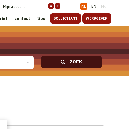
NL
EN
FR
Mijn account
rief
contact
tips
SOLLICITANT
WERKGEVER
ZOEK