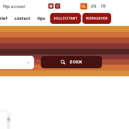
NL
EN
FR
Mijn account
rief
contact
tips
SOLLICITANT
WERKGEVER
ZOEK
ature)