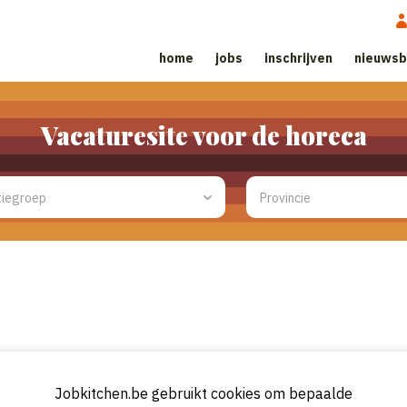
home
jobs
inschrijven
nieuwsb
Vacaturesite voor de horeca
en deze u binnen de 24 uur worden doorgemaild.
geven, maar
check eerst
of er voldoende credits zijn (20 credits per vac
Jobkitchen.be gebruikt cookies om bepaalde