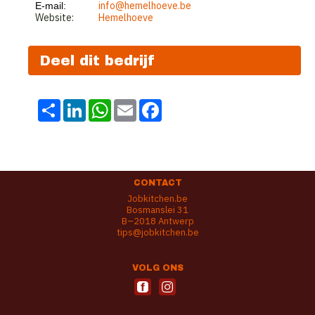
info@hemelhoeve.be
E-mail:
Website:
Hemelhoeve
Deel dit bedrijf
Share
LinkedIn
WhatsApp
Email
Facebook
CONTACT
Jobkitchen.be
Bosmanslei 31
B–2018 Antwerp
tips@jobkitchen.be
VOLG ONS