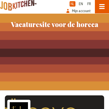
NL
EN
FR
Mijn account
Vacaturesite voor de horeca