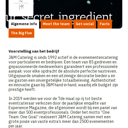
Algemene info
Meet the team
Get social
Facts
The Big Five
Voorstelling van het bedrijf
J&M Catering is sinds 1992 actief in de evenementencatering
voor particulieren en bedrijven. Een team van 85 gedreven en
gepassioneerde medewerkers garandeert een professionele
aanpak: voor elke opdracht de absolute perfectie nastreven.
Uitgepuurde smaken en een uitzinnige decoratie bieden u en
uw gasten een onvergetelijke totaalbeleving. Authenticiteit
en innovatie gaan bij J&M hand in hand, waarbij elk budget zijn
prestige heeft.
In 2019 werden we voor de 7de maal op rij tot beste
eventcateraar verkozen door de jaarlijkse enquête van
Experience Magazine, die afgenomen wordt bij een panel van
meer dan 500 eventprofessionals. Onder het motto “One
Team. One Goal” realiseert J&M Catering samen met een
grote poule van vaste extra’s meer dan 2500 evenementen
per jaar.