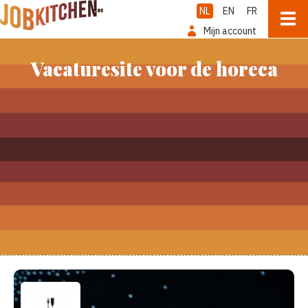
NL
EN
FR
Mijn account
Vacaturesite voor de horeca