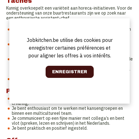
Tâches
Kunnig overkoepelt een variëteit aan horeca-initiatieven. Voor de
ondersteuning van onze buurtrestaurants zijn we op zoek naar
een enthousiaste assistent-chef.
Als assistent-chef sta je de chef operationeel bij in de keuken
en zaal om dagelijks klanten te soigneren met een verse,
lekkere maaltijd.
Jobkitchen.be utilise des cookies pour
Je ondersteunt bij de volledige interne werking: uitvoerend
enregistrer certaines préférences et
keukenwerk, bestellingen, uitleveringen, zaal- en kassawerk,
zelfstandige afsluit, …
pour aligner les offres à vos intérêts.
Je zorgt in een tussenniveau tussen chef en team, mee voor de
aansturing van de keuken- en zaalmedewerkers (in een
context van activering), waarbij je een positieve voorbeeldrol
opneemt.
Je gaat iedere dag voor tevreden klanten en fiere collega’s.
Profil
Je volgde een horeca-opleiding en je hebt reeds relevante
ervaring.
Je bent enthousiast om te werken met kansengroepen en
binnen een multicultureel team.
Je communiceert op een fijne manier met collega’s en bent
vlot (spreken, lezen en schrijven) in het Nederlands.
Je bent praktisch en positief ingesteld.