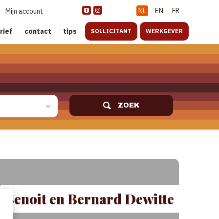
NL
EN
FR
Mijn account
rief
contact
tips
SOLLICITANT
WERKGEVER
ZOEK
Benoit en Bernard Dewitte