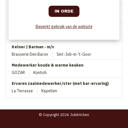
Sushi Master (H/F)
Japanese Kiosk - RATZ Food Market
Ixelles
Beperkt gebruik van de website
Zaal- & Barmedewerker - vast | flexi | student
De Bomma
Antwerpen
Kelner | Barman - m/v
Brasserie Den Baron
Sint-Job-in-'t-Goor
Medewerker koude & warme keuken
GOZAR
Kontich
Ervaren zaalmedewerker/ster (met bar-ervaring)
La Terrasse
Kapellen
© Copyright 2026 Jobkitchen