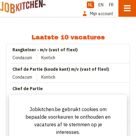
NL
EN
FR
Mijn account
Laatste 10 vacatures
Rangkelner - m/v (vast of flexi)
Condacum
Kontich
Chef de Partie (koude kant) m/v (vast of flexi)
Condacum
Kontich
Chef de Partie
Le Pristine
Antwerpen
Zaalmedewerker
Jobkitchen.be gebruikt cookies om
Bistro Georges
Mechelen
bepaalde voorkeuren te onthouden en
vacatures af te stemmen op je
Chef de Cuisine | Chef-kok
interesses.
Bistro Georges
Mechelen